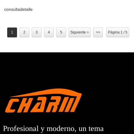
consulta
detalle
1
2
3
4
5
Siguiente >
>>
Página 1 / 5
Profesional y moderno, un tema