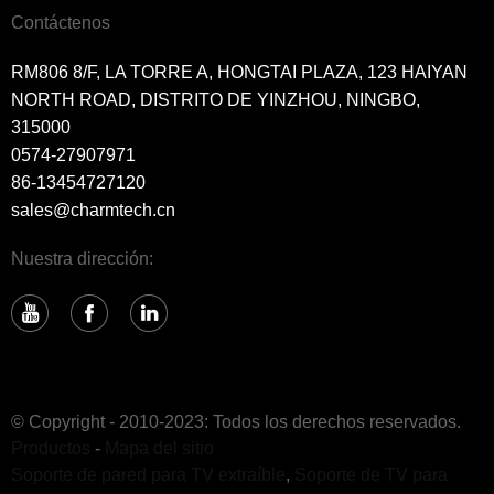
Contáctenos
RM806 8/F, LA TORRE A, HONGTAI PLAZA, 123 HAIYAN
NORTH ROAD, DISTRITO DE YINZHOU, NINGBO,
315000
0574-27907971
86-13454727120
sales@charmtech.cn
Nuestra dirección:
© Copyright - 2010-2023: Todos los derechos reservados.
Productos
-
Mapa del sitio
Soporte de pared para TV extraíble
,
Soporte de TV para