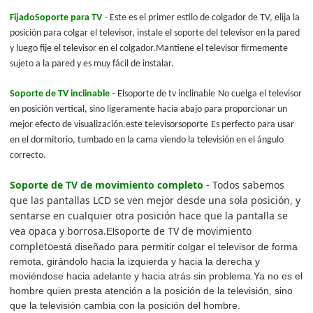
Fijado
Soporte para TV
- Este es el primer estilo de colgador de TV, elija la
posición para colgar el televisor, instale el soporte del televisor en la pared
y luego fije el televisor en el colgador.Mantiene el televisor firmemente
sujeto a la pared y es muy fácil de instalar.
Soporte de TV inclinable
- El
soporte de tv inclinable
No cuelga el televisor
en posición vertical, sino ligeramente hacia abajo para proporcionar un
mejor efecto de visualización.este televisor
soporte
Es perfecto para usar
en el dormitorio, tumbado en la cama viendo la televisión en el ángulo
correcto.
Soporte de TV de movimiento completo
- Todos sabemos
que las pantallas LCD se ven mejor desde una sola posición, y
sentarse en cualquier otra posición hace que la pantalla se
vea opaca y borrosa.
soporte de TV de movimiento
El
completo
está diseñado para permitir colgar el televisor de forma
remota, girándolo hacia la izquierda y hacia la derecha y
moviéndose hacia adelante y hacia atrás sin problema.Ya no es el
hombre quien presta atención a la posición de la televisión, sino
que la televisión cambia con la posición del hombre.