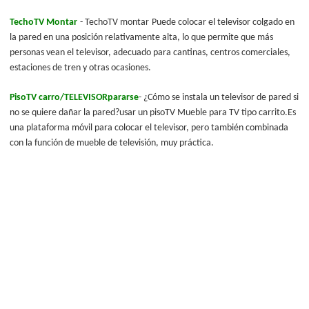
Techo
TV
Montar
-
Techo
TV
montar
Puede colocar el televisor colgado en
la pared en una posición relativamente alta, lo que permite que más
personas vean el televisor, adecuado para cantinas, centros comerciales,
estaciones de tren y otras ocasiones.
Piso
TV
carro
/TELEVISOR
pararse
- ¿Cómo se instala un televisor de pared si
no se quiere dañar la pared?usar un piso
TV
Mueble para TV tipo carrito.Es
una plataforma móvil para colocar el televisor, pero también combinada
con la función de mueble de televisión, muy práctica.