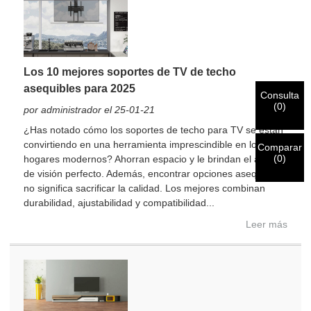
Soy
Ingrese su dirección de correo electrónico de trabajo actual
Cliente de CHARM
a continuación para verificar que es un cliente real de
CHARM.
Hemos recibido su solicitud y lo haremos
VERIFICAR
tu
Los 10 mejores soportes de TV de techo
enviado
asequibles para 2025
Consulta
información para autenticación y autorización. Una vez que
Soy
(
0
)
por administrador el 25-01-21
el
Antes de enviar por favor
VERIFICAR TODO
la información
Nuevo visitante
¿Has notado cómo los soportes de techo para TV se están
Entregar
Una vez verificada la identificación, recibirá una notificación
Volver
es
CORRECTO.
La información incorrecta provocará el error
convirtiendo en una herramienta imprescindible en los
por correo electrónico.
en el envío de los materiales.
Comparar
(
0
)
hogares modernos? Ahorran espacio y le brindan el ángulo
de visión perfecto. Además, encontrar opciones asequibles
Entregar
Volver
no significa sacrificar la calidad. Los mejores combinan
durabilidad, ajustabilidad y compatibilidad...
Leer más