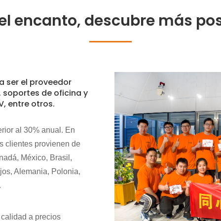
×
ENVIAR UNA SOLICITUD
el encanto, descubre más pos
 ser el proveedor
 soportes de oficina y
 entre otros.
×
×
rior al 30% anual. En
VERIFICA TU IDENTIDAD
×
ELIGE TU PROPIA IDENTIDAD
 clientes provienen de
adá, México, Brasil,
Introduzca a continuación su dirección de correo electrónico laboral
jos, Alemania, Polonia,
actual para verificar que es un cliente real de CHARM.
.
Soy
Soy
Hemos recibido su solicitud y la enviaremos.
VERIFICAR
Su envío
Cliente de CHARM
Nuevo visitante
información para autenticación y autorización. Una vez que
calidad a precios