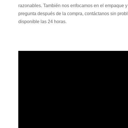
razonables. También nos enfocamos en el empaque y e
pregunta después de la compra, contáctanos sin prob
disponible las 24 horas.