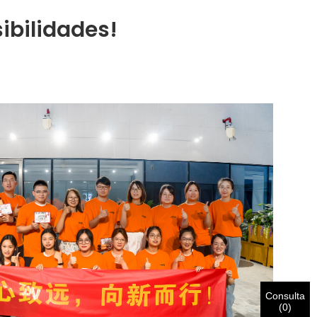
ibilidades!
Consulta
(
0
)