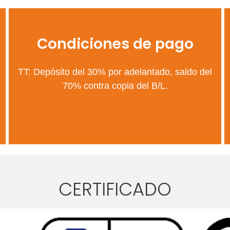
Condiciones de pago
TT: Depósito del 30% por adelantado, saldo del
70% contra copia del B/L.
CERTIFICADO