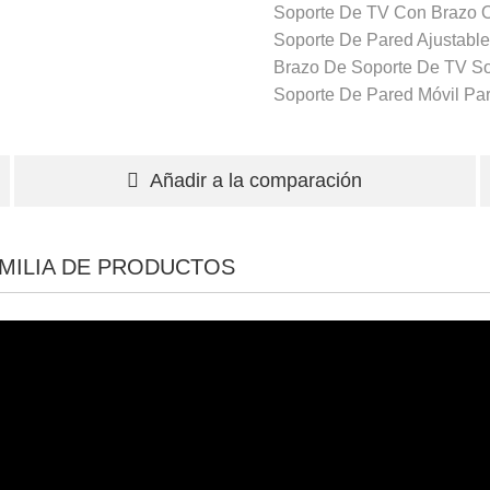
Soporte De TV Con Brazo O
Soporte De Pared Ajustabl
Brazo De Soporte De TV
So
Soporte De Pared Móvil Pa
Añadir a la comparación
MILIA DE PRODUCTOS