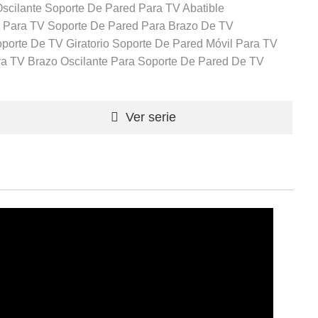
scilante
Soporte De Pared Para TV Abatible
e Para TV
Soporte De Pared Para Brazo De TV
porte De TV Giratorio
Soporte De Pared Móvil Para TV
ra TV
Brazo Oscilante Para Soporte De Pared De TV
Ver serie