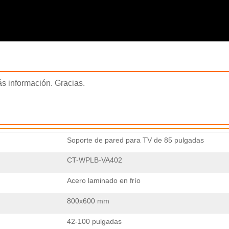
×
ENVIAR UNA SOLICITUD
ás información. Gracias.
×
×
VERIFICA TU IDENTIDAD
Soporte de pared para TV de 85 pulgadas
×
ELIGE TU PROPIA IDENTIDAD
CT-WPLB-VA402
Introduzca a continuación su dirección de correo electrónico laboral
Acero laminado en frío
actual para verificar que es un cliente real de CHARM.
800x600 mm
Soy
Soy
Hemos recibido su solicitud y la enviaremos.
VERIFICAR
Su envío
Cliente de CHARM
Nuevo visitante
42-100 pulgadas
información para autenticación y autorización. Una vez que