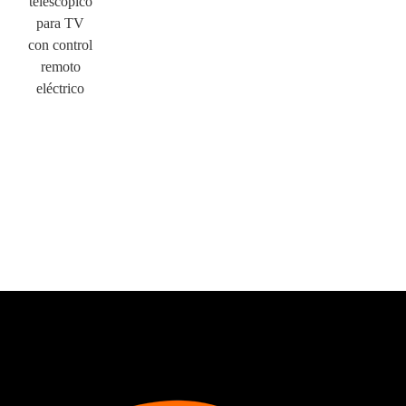
telescópico
para TV
con control
remoto
eléctrico
×
ENVIAR UNA SOLICITUD
×
ELIGE TU PROPIA IDENTIDAD
×
×
VERIFICA TU IDENTIDAD