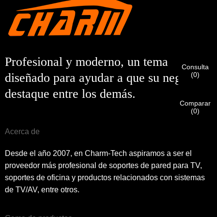
Soy
Introduzca a continuación su dirección de correo electrónico
Cliente de CHARM
laboral actual para verificar que es un cliente real de
CHARM.
Hemos recibido su solicitud y la enviaremos.
VERIFICAR
Su
Profesional y moderno, un tema
Consulta
envío
Soy
(
0
)
diseñado para ayudar a que su negocio
información para autenticación y autorización. Una vez que
Antes de enviar, por favor
VERIFICAR TODO
La información
Nuevo visitante
Una vez verificada su identificación, recibirá una notificación
destaque entre los demás.
Entregar
Volver
es
CORRECTO.
La información incorrecta provocará el fallo
por correo electrónico.
en el envío de los materiales.
Comparar
(
0
)
Entregar
Volver
Acerca de
Desde el año 2007, en Charm-Tech aspiramos a ser el
proveedor más profesional de soportes de pared para TV,
soportes de oficina y productos relacionados con sistemas
de TV/AV, entre otros.