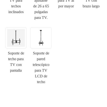
TV para
ajustable
para TV al
TV con
techos
de 26 a 65
por mayor
brazo largo
inclinados
pulgadas
para TV.
Soporte de
Soporte de
techo para
pared
TV con
telescópico
×
pantalla
para TV
ENVIAR UNA SOLICITUD
LCD de
techo