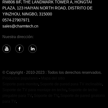
RM806 8/F, THE LANDMARK TOWER A, HONGTAI
PLAZA, 123 HAIYAN NORTH ROAD, DISTRITO DE
YINZHOU, NINGBO, 315000
0574-27907971
sales@charmtech.cn
Nuestra dirección:
© Copyright - 2010-2023 : Todos los derechos reservados.
Productos populares
-
Mapa del sitio
Soporte para monitor
,
Soporte de pared para TV inclinable
,
Soporte de TV para montaje en techo
,
Soporte de techo
plegable para TV
,
Soporte de TV
,
Soporte de pared giratorio
para TV
,