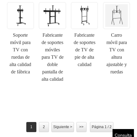
×
ENVIAR UNA SOLICITUD
Soporte
Fabricante
Carro
Fabricante
móvil para
de soportes
móvil para
de soportes
TV con
móviles
TV con
de TV de
ruedas de
para TV de
altura
pie de alta
×
alta calidad
doble
ajustable y
calidad
ELIGE TU PROPIA IDENTIDAD
×
de fábrica
pantalla de
ruedas
alta calidad
×
VERIFICA TU IDENTIDAD
Soy
Introduzca a continuación su dirección de correo electrónico
Cliente de CHARM
laboral actual para verificar que es un cliente real de
CHARM.
1
2
Siguiente >
>>
Página 1 / 2
Hemos recibido su solicitud y la enviaremos.
VERIFICAR
Su
Consulta
envío