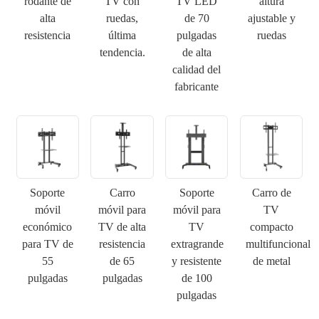
rodante de
TV con
TV LED
altura
alta
ruedas,
de 70
ajustable y
resistencia
última
pulgadas
ruedas
tendencia.
de alta
calidad del
fabricante
Soporte
Carro
Soporte
Carro de
móvil
móvil para
móvil para
TV
económico
TV de alta
TV
compacto
para TV de
resistencia
extragrande
multifuncional
55
de 65
y resistente
de metal
pulgadas
pulgadas
de 100
pulgadas