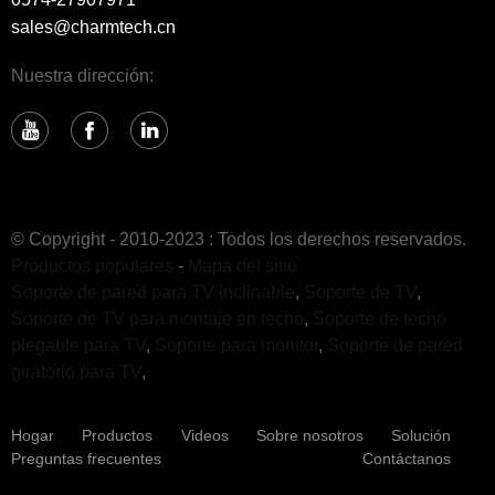
sales@charmtech.cn
Nuestra dirección:
© Copyright - 2010-2023 : Todos los derechos reservados.
Productos populares
-
Mapa del sitio
Soporte de pared para TV inclinable
,
Soporte de TV
,
Soporte de TV para montaje en techo
,
Soporte de techo
plegable para TV
,
Soporte para monitor
,
Soporte de pared
giratorio para TV
,
Hogar
Productos
Videos
Sobre nosotros
Solución
Preguntas frecuentes
Contáctanos