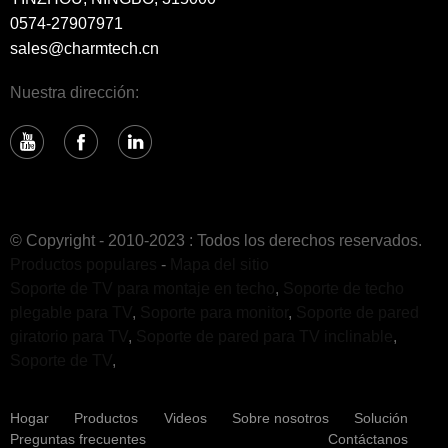
0574-27907971
sales@charmtech.cn
Nuestra dirección:
© Copyright - 2010-2023 : Todos los derechos reservados.
Productos populares
-
Mapa del sitio
Soporte de TV para montaje en techo
,
Soporte de techo
plegable para TV
,
Soporte para monitor
,
Soporte de pared
giratorio para TV
,
Soporte de pared para TV inclinable
,
Soporte de TV
,
Hogar
Productos
Videos
Sobre nosotros
Solución
Preguntas frecuentes
Contáctanos