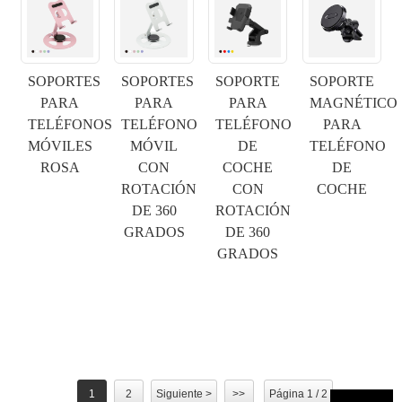
×
ENVIAR UNA SOLICITUD
SOPORTES
SOPORTES
SOPORTE
SOPORTE
PARA
PARA
PARA
MAGNÉTICO
TELÉFONOS
TELÉFONO
TELÉFONO
PARA
MÓVILES
MÓVIL
DE
TELÉFONO
ROSA
CON
COCHE
DE
ROTACIÓN
CON
COCHE
×
ELIGE TU PROPIA IDENTIDAD
DE 360
ROTACIÓN
×
GRADOS
DE 360
×
GRADOS
VERIFICA TU IDENTIDAD
Soy
Introduzca a continuación su dirección de correo electrónico
Cliente de CHARM
laboral actual para verificar que es un cliente real de
CHARM.
Hemos recibido su solicitud y la enviaremos.
VERIFICAR
Su
1
2
Siguiente >
>>
Página 1 / 2