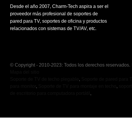
Desde el año 2007, Charm-Tech aspira a ser el
proveedor más profesional de soportes de
pared para TV, soportes de oficina y productos
relacionados con sistemas de TV/AV, etc.
© Copyright - 2010-2023: Todos los derechos reservados.
Mapa del sitio
Soporte de TV de techo plegable
,
Soporte de pared para T
para monitor
,
Soporte de TV para montaje en techo
,
soport
de escritorio para computadora portátil
,