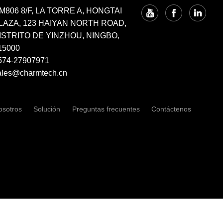
M806 8/F, LA TORRE A, HONGTAI
LAZA, 123 HAIYAN NORTH ROAD,
ISTRITO DE YINZHOU, NINGBO,
15000
574-27907971
ales@charmtech.cn
osotros
Solución
Preguntas frecuentes
Contáctenos