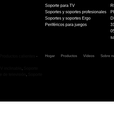
Soporte para TV
R
Soportes y soportes profesionales
P
Soportes y soportes Ergo
D
Periféricos para juegos
3
0
s
Hogar
Productos
Vídeos
Sobre n
Productos calientes
-
V inclinable
,
Soporte
e de televisión
,
Soporte