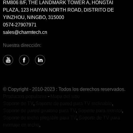
RM806 8/F, THE LANDMARK TOWER A, HONGTAI
PLAZA, 123 HAIYAN NORTH ROAD, DISTRITO DE
YINZHOU, NINGBO, 315000
0574-27907971
sales@charmtech.cn
Nuestra dirección:
© Copyright - 2010-2023 : Todos los derechos reservados.
Productos populares
-
Mapa del sitio
Soporte de TV
,
Soporte de pared para TV inclinable
,
Soporte de pared giratorio para TV
,
Soporte para monitor
,
Soporte de techo plegable para TV
,
Soporte de TV para
montaje en techo
,