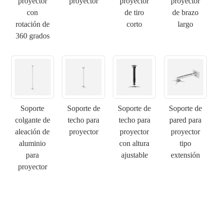
proyector
proyector
proyector
proyector
con
de tiro
de brazo
rotación de
corto
largo
360 ​​grados
Soporte
Soporte de
Soporte de
Soporte de
colgante de
techo para
techo para
pared para
aleación de
proyector
proyector
proyector
×
aluminio
con altura
tipo
ENVIAR UNA SOLICITUD
para
ajustable
extensión
proyector