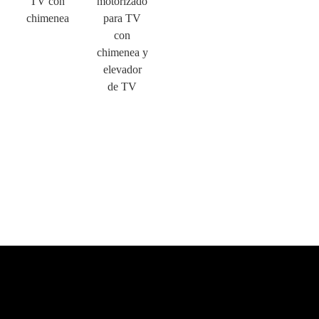
TV con
motorizado
chimenea
para TV
con
chimenea y
elevador
de TV
×
ENVIAR UNA SOLICITUD
×
ELIGE TU PROPIA IDENTIDAD
×
×
VERIFICA TU IDENTIDAD