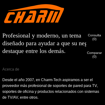
Soy
Introduzca a continuación su dirección de correo electrónico
Cliente de CHARM
laboral actual para verificar que es un cliente real de
CHARM.
Hemos recibido su solicitud y la enviaremos.
VERIFICAR
Su
Profesional y moderno, un tema
Consulta
envío
Soy
(
0
)
información para autenticación y autorización. Una vez que
diseñado para ayudar a que su negocio
Antes de enviar, por favor
VERIFICAR TODO
La información
Nuevo visitante
Una vez verificada su identificación, recibirá una notificación
Entregar
Volver
es
CORRECTO.
La información incorrecta provocará el fallo
destaque entre los demás.
por correo electrónico.
en el envío de los materiales.
Comparar
(
0
)
Entregar
Volver
Acerca de
Desde el año 2007, en Charm-Tech aspiramos a ser el
proveedor más profesional de soportes de pared para TV,
soportes de oficina y productos relacionados con sistemas
de TV/AV, entre otros.