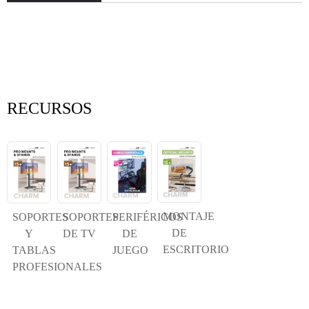
×
ENVIAR UNA SOLICITUD
RECURSOS
MONTAJE
SOPORTES
SOPORTES
PERIFÉRICOS
×
ELIGE TU PROPIA IDENTIDAD
×
DE
Y
DE TV
DE
ESCRITORIO
TABLAS
JUEGO
×
VERIFICA TU IDENTIDAD
PROFESIONALES
Soy