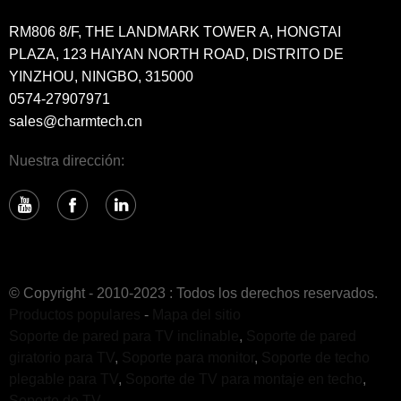
RM806 8/F, THE LANDMARK TOWER A, HONGTAI
PLAZA, 123 HAIYAN NORTH ROAD, DISTRITO DE
YINZHOU, NINGBO, 315000
0574-27907971
sales@charmtech.cn
Nuestra dirección:
© Copyright - 2010-2023 : Todos los derechos reservados.
Productos populares
-
Mapa del sitio
Soporte de pared para TV inclinable
,
Soporte de pared
giratorio para TV
,
Soporte para monitor
,
Soporte de techo
plegable para TV
,
Soporte de TV para montaje en techo
,
Soporte de TV
,