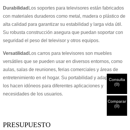
Durabilidad
Los soportes para televisores están fabricados
×
ELIGE TU PROPIA IDENTIDAD
×
con materiales duraderos como metal, madera o plástico de
alta calidad para garantizar su estabilidad y larga vida útil.
×
VERIFICA TU IDENTIDAD
Su robusta construcción asegura que puedan soportar con
seguridad el peso del televisor y otros equipos.
Soy
Introduzca a continuación su dirección de correo electrónico
Versatilidad
Los carros para televisores son muebles
Cliente de CHARM
laboral actual para verificar que es un cliente real de
versátiles que se pueden usar en diversos entornos, como
CHARM.
aulas, salas de reuniones, ferias comerciales y áreas de
Hemos recibido su solicitud y la enviaremos.
VERIFICAR
Su
entretenimiento en el hogar. Su portabilidad y adaptabilidad
Consulta
envío
Soy
(
0
)
los hacen idóneos para diferentes aplicaciones y
información para autenticación y autorización. Una vez que
Antes de enviar, por favor
VERIFICAR TODO
La información
Nuevo visitante
Una vez verificada su identificación, recibirá una notificación
necesidades de los usuarios.
Entregar
Volver
es
CORRECTO.
La información incorrecta provocará el fallo
por correo electrónico.
en el envío de los materiales.
Comparar
(
0
)
Entregar
Volver
PRESUPUESTO