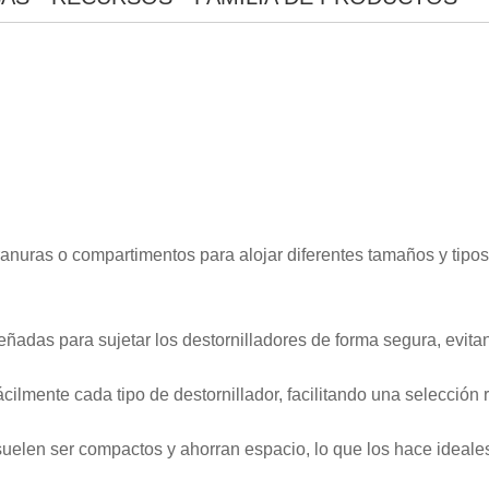
ranuras o compartimentos para alojar diferentes tamaños y tipos 
eñadas para sujetar los destornilladores de forma segura, evit
×
ENVIAR UNA SOLICITUD
ácilmente cada tipo de destornillador, facilitando una selección 
suelen ser compactos y ahorran espacio, lo que los hace ideal