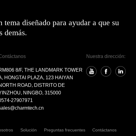
n tema diseñado para ayudar a que su
os demás.
Contáctanos
Nuestra dirección:
RM806 8/F, THE LANDMARK TOWER
A, HONGTAI PLAZA, 123 HAIYAN
NORTH ROAD, DISTRITO DE
YINZHOU, NINGBO, 315000
0574-27907971
sales@charmtech.cn
osotros
Solución
Preguntas frecuentes
Contáctanos