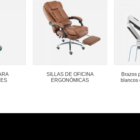
ARA
SILLAS DE OFICINA
Brazos 
RES
ERGONÓMICAS
blancos
ON
GIRATORIAS
EJECUTIVAS CON
REPOSACABEZAS