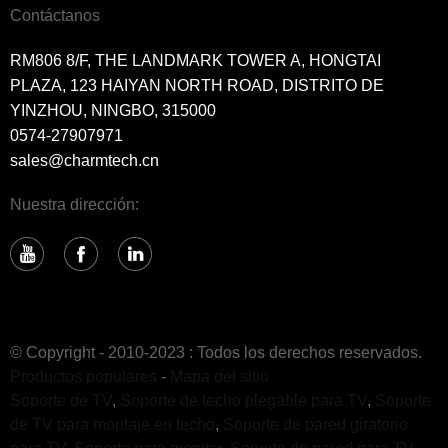
Contáctanos
RM806 8/F, THE LANDMARK TOWER A, HONGTAI
PLAZA, 123 HAIYAN NORTH ROAD, DISTRITO DE
YINZHOU, NINGBO, 315000
0574-27907971
sales@charmtech.cn
Nuestra dirección:
© Copyright - 2010-2023 : Todos los derechos reservados.
Productos populares
-
Mapa del sitio
Soporte de TV
,
Soporte de techo plegable para TV
,
Soporte
de TV para montaje en techo
,
Soporte de pared giratorio