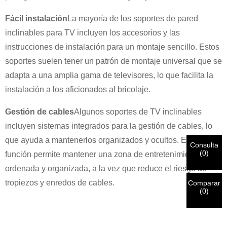
Fácil instalación
La mayoría de los soportes de pared
×
ELIGE TU PROPIA IDENTIDAD
inclinables para TV incluyen los accesorios y las
×
instrucciones de instalación para un montaje sencillo. Estos
×
VERIFICA TU IDENTIDAD
soportes suelen tener un patrón de montaje universal que se
adapta a una amplia gama de televisores, lo que facilita la
Soy
instalación a los aficionados al bricolaje.
Introduzca a continuación su dirección de correo electrónico
Cliente de CHARM
laboral actual para verificar que es un cliente real de
Gestión de cables
Algunos soportes de TV inclinables
CHARM.
incluyen sistemas integrados para la gestión de cables, lo
Hemos recibido su solicitud y la enviaremos.
VERIFICAR
Su
que ayuda a mantenerlos organizados y ocultos. Esta
Consulta
envío
Soy
(
0
)
función permite mantener una zona de entretenimiento
información para autenticación y autorización. Una vez que
Antes de enviar, por favor
VERIFICAR TODO
La información
Nuevo visitante
Una vez verificada su identificación, recibirá una notificación
ordenada y organizada, a la vez que reduce el riesgo de
Entregar
Volver
es
CORRECTO.
La información incorrecta provocará el fallo
por correo electrónico.
tropiezos y enredos de cables.
en el envío de los materiales.
Comparar
(
0
)
Entregar
Volver