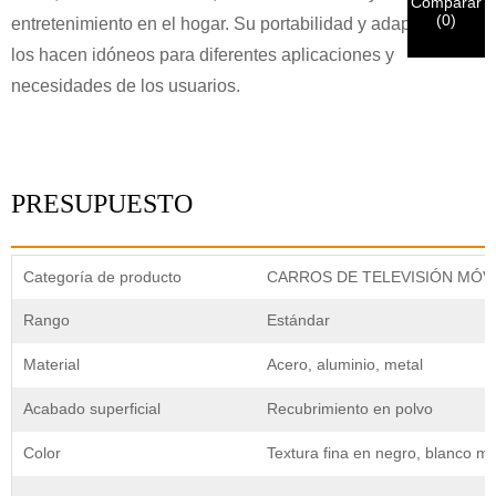
en el envío de los materiales.
Comparar
(
0
)
entretenimiento en el hogar. Su portabilidad y adaptabilidad
los hacen idóneos para diferentes aplicaciones y
Entregar
Volver
necesidades de los usuarios.
PRESUPUESTO
Categoría de producto
CARROS DE TELEVISIÓN MÓV
Rango
Estándar
Material
Acero, aluminio, metal
Acabado superficial
Recubrimiento en polvo
Color
Textura fina en negro, blanco ma