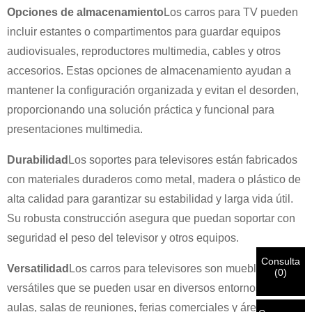
Opciones de almacenamiento
Los carros para TV pueden
incluir estantes o compartimentos para guardar equipos
audiovisuales, reproductores multimedia, cables y otros
accesorios. Estas opciones de almacenamiento ayudan a
mantener la configuración organizada y evitan el desorden,
×
ELIGE TU PROPIA IDENTIDAD
×
proporcionando una solución práctica y funcional para
presentaciones multimedia.
×
VERIFICA TU IDENTIDAD
Durabilidad
Los soportes para televisores están fabricados
Soy
con materiales duraderos como metal, madera o plástico de
Introduzca a continuación su dirección de correo electrónico
alta calidad para garantizar su estabilidad y larga vida útil.
Cliente de CHARM
laboral actual para verificar que es un cliente real de
Su robusta construcción asegura que puedan soportar con
CHARM.
seguridad el peso del televisor y otros equipos.
Hemos recibido su solicitud y la enviaremos.
VERIFICAR
Su
Consulta
envío
Versatilidad
Los carros para televisores son muebles
Soy
(
0
)
información para autenticación y autorización. Una vez que
Antes de enviar, por favor
VERIFICAR TODO
La información
versátiles que se pueden usar en diversos entornos, como
Nuevo visitante
Una vez verificada su identificación, recibirá una notificación
Entregar
Volver
es
CORRECTO.
La información incorrecta provocará el fallo
aulas, salas de reuniones, ferias comerciales y áreas de
por correo electrónico.