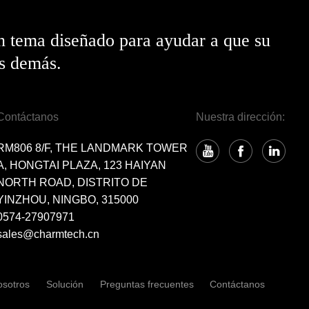
n tema diseñado para ayudar a que su
os demás.
Contáctanos
Nuestra dirección:
RM806 8/F, THE LANDMARK TOWER
A, HONGTAI PLAZA, 123 HAIYAN
NORTH ROAD, DISTRITO DE
YINZHOU, NINGBO, 315000
0574-27907971
sales@charmtech.cn
osotros
Solución
Preguntas frecuentes
Contáctanos