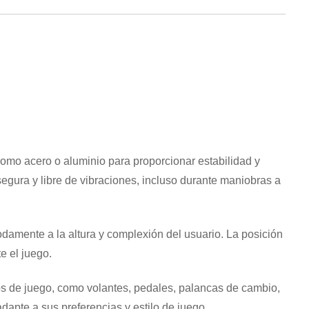
como acero o aluminio para proporcionar estabilidad y
egura y libre de vibraciones, incluso durante maniobras a
damente a la altura y complexión del usuario. La posición
e el juego.
os de juego, como volantes, pedales, palancas de cambio,
dapte a sus preferencias y estilo de juego.