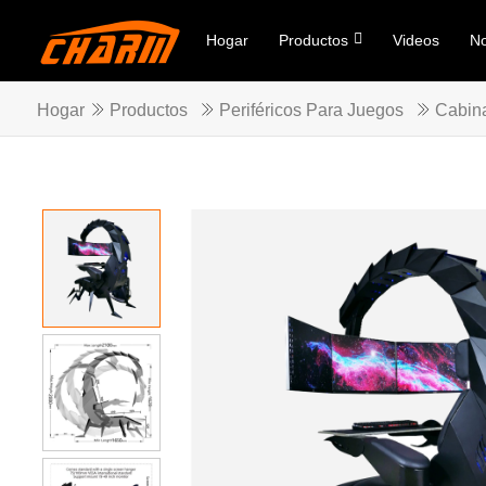
Hogar
Productos
Videos
No
Hogar
Productos
Periféricos Para Juegos
Cabin