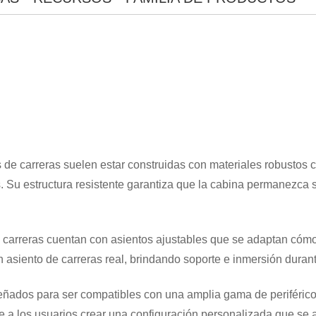
 de carreras suelen estar construidas con materiales robustos 
. Su estructura resistente garantiza que la cabina permanezca s
×
ENVIAR UNA SOLICITUD
 carreras cuentan con asientos ajustables que se adaptan cómo
n asiento de carreras real, brindando soporte e inmersión durant
eñados para ser compatibles con una amplia gama de periféric
 a los usuarios crear una configuración personalizada que se a