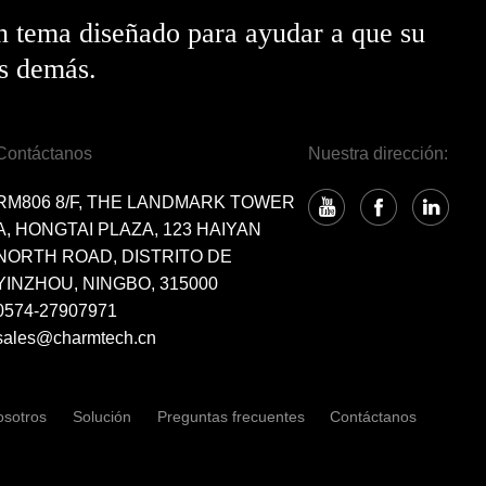
n tema diseñado para ayudar a que su
os demás.
Contáctanos
Nuestra dirección:
RM806 8/F, THE LANDMARK TOWER
A, HONGTAI PLAZA, 123 HAIYAN
NORTH ROAD, DISTRITO DE
YINZHOU, NINGBO, 315000
0574-27907971
sales@charmtech.cn
osotros
Solución
Preguntas frecuentes
Contáctanos