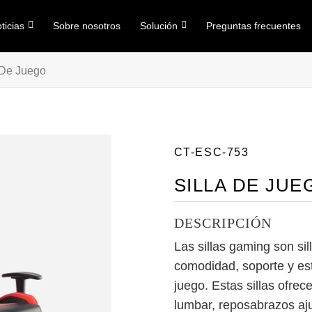
ticias
Sobre nosotros
Solución
Preguntas frecuentes
 De Juego
CT-ESC-753
SILLA DE JU
DESCRIPCIÓN
Las sillas gaming son si
comodidad, soporte y est
juego. Estas sillas ofre
lumbar, reposabrazos aju