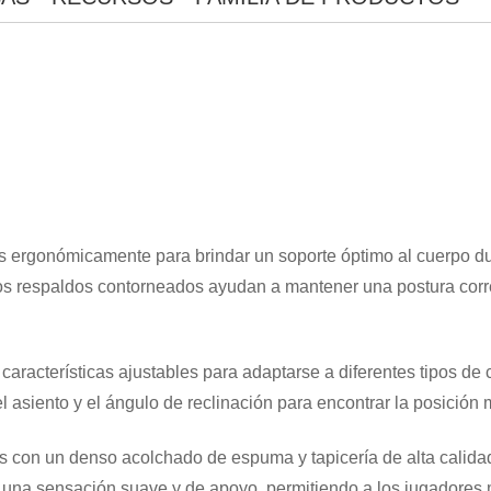
s ergonómicamente para brindar un soporte óptimo al cuerpo dur
los respaldos contorneados ayudan a mantener una postura correc
×
ENVIAR UNA SOLICITUD
 características ajustables para adaptarse a diferentes tipos de
del asiento y el ángulo de reclinación para encontrar la posici
s con un denso acolchado de espuma y tapicería de alta calida
na una sensación suave y de apoyo, permitiendo a los jugadore