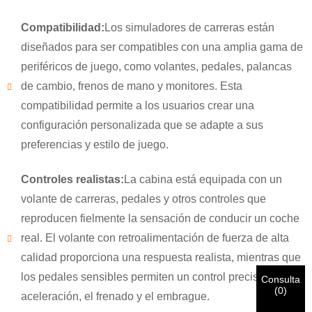
Compatibilidad:
Los simuladores de carreras están
diseñados para ser compatibles con una amplia gama de
periféricos de juego, como volantes, pedales, palancas
de cambio, frenos de mano y monitores. Esta
compatibilidad permite a los usuarios crear una
×
ELIGE TU PROPIA IDENTIDAD
configuración personalizada que se adapte a sus
×
preferencias y estilo de juego.
×
VERIFICA TU IDENTIDAD
Controles realistas:
La cabina está equipada con un
Soy
volante de carreras, pedales y otros controles que
Introduzca a continuación su dirección de correo electrónico
Cliente de CHARM
reproducen fielmente la sensación de conducir un coche
laboral actual para verificar que es un cliente real de
real. El volante con retroalimentación de fuerza de alta
CHARM.
calidad proporciona una respuesta realista, mientras que
Hemos recibido su solicitud y la enviaremos.
VERIFICAR
Su
los pedales sensibles permiten un control preciso de la
Consulta
envío
Soy
(
0
)
información para autenticación y autorización. Una vez que
aceleración, el frenado y el embrague.
Antes de enviar, por favor
VERIFICAR TODO
La información
Nuevo visitante
Una vez verificada su identificación, recibirá una notificación