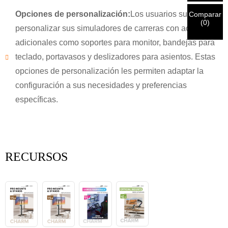
Entregar
Volver
es
CORRECTO.
La información incorrecta provocará el fallo
por correo electrónico.
en el envío de los materiales.
Opciones de personalización:
Los usuarios suelen
Comparar
(
0
)
personalizar sus simuladores de carreras con accesorios
adicionales como soportes para monitor, bandejas para
Entregar
Volver
teclado, portavasos y deslizadores para asientos. Estas
opciones de personalización les permiten adaptar la
configuración a sus necesidades y preferencias
específicas.
RECURSOS